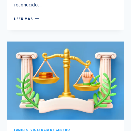
reconocido…
DERECHO
LEER MÁS
DE
VISITA
DE
LOS
ABUELOS:
UN
DERECHO
DEL
MENOR
QUE
MERECE
SER
PROTEGIDO
FAMILIA
|
VIOLENCIA DE GÉNERO