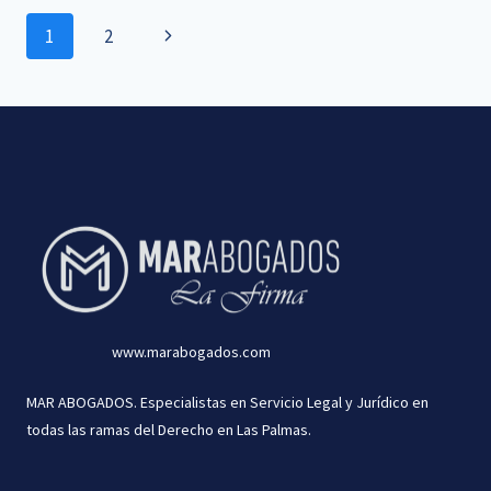
Navegación
VIUDEDAD
Siguiente
1
2
A
de
página
UNA
VÍCTIMA
página
DE
VIOLENCIA
DE
GÉNERO
SIN
DENUNCIA
PREVIA
www.marabogados.com
MAR ABOGADOS. Especialistas en Servicio Legal y Jurídico en
todas las ramas del Derecho en Las Palmas.