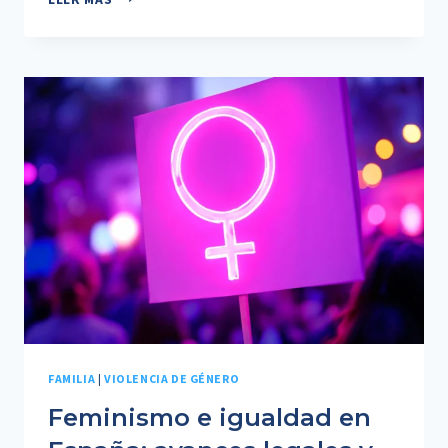
DE
VERANO
TRAS
UNA
SEPARACIÓN:
QUÉ
OCURRE
CUANDO
LOS
PADRES
NO
SE
PONEN
DE
ACUERDO
FAMILIA
|
VIOLENCIA DE GÉNERO
Feminismo e igualdad en