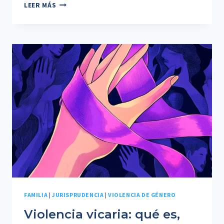
PENSIÓN
LEER MÁS
ALIMENTICIA:
CUÁNDO
PUEDE
RECHAZARSE
UNA
RECLAMACIÓN
Y
CÓMO
PROTEGER
EL
INTERÉS
DEL
MENOR
FAMILIA
|
JURISPRUDENCIA
|
VIOLENCIA DE GÉNERO
Violencia vicaria: qué es,