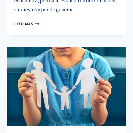
económica, pero solo es válida en determinados
supuestos y puede generar…
DIVORCIO
LEER MÁS
ANTE
NOTARIO:
CUÁNDO
ES
POSIBLE
Y
POR
QUÉ
LO
BARATO
PUEDE
SALIR
CARO