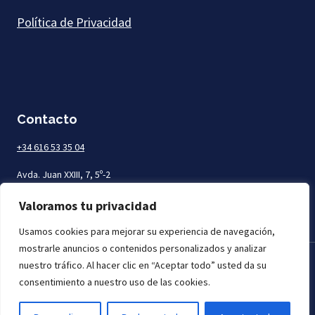
Política de Privacidad
Contacto
+34 616 53 35 04
Avda. Juan XXIII, 7, 5º-2
Las Palmas de Gran Canaria
Valoramos tu privacidad
Usamos cookies para mejorar su experiencia de navegación,
mostrarle anuncios o contenidos personalizados y analizar
nuestro tráfico. Al hacer clic en “Aceptar todo” usted da su
Todos los derechos reservados. Mar Abogados © 2026
consentimiento a nuestro uso de las cookies.