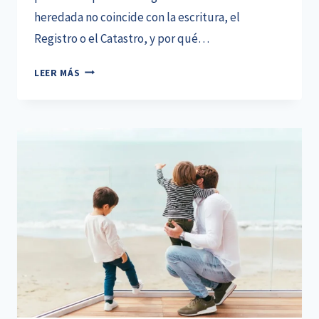
heredada no coincide con la escritura, el
Registro o el Catastro, y por qué…
PROBLEMAS
LEER MÁS
PARA
VENDER
UNA
CASA
HEREDADA:
QUÉ
OCURRE
SI
EL
INMUEBLE
NO
ESTÁ
REGULARIZADO