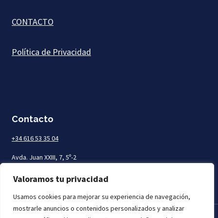
CONTACTO
Política de Privacidad
Contacto
+34 616 53 35 04
Avda. Juan XXIII, 7, 5º-2
Las Palmas de Gran Canaria
Valoramos tu privacidad
Usamos cookies para mejorar su experiencia de navegación,
mostrarle anuncios o contenidos personalizados y analizar