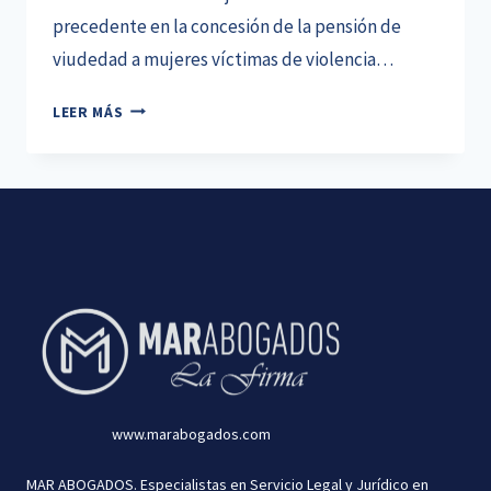
precedente en la concesión de la pensión de
viudedad a mujeres víctimas de violencia…
RECONOCIMIENTO
LEER MÁS
DE
PENSIÓN
DE
VIUDEDAD
A
UNA
VÍCTIMA
DE
VIOLENCIA
DE
GÉNERO
SIN
www.marabogados.com
DENUNCIA
PREVIA
MAR ABOGADOS. Especialistas en Servicio Legal y Jurídico en