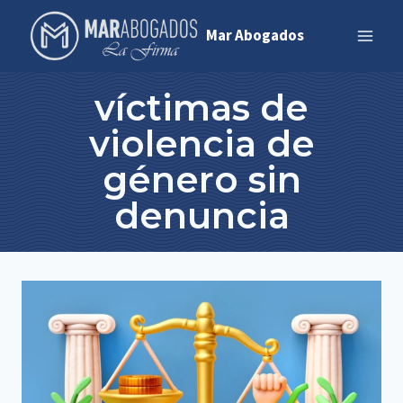
Saltar
Mar Abogados
al
contenido
víctimas de
violencia de
género sin
denuncia