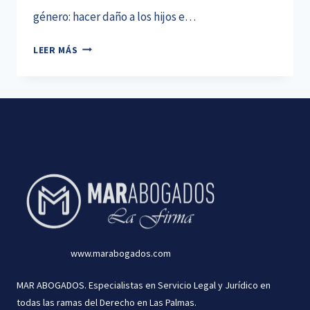
género: hacer daño a los hijos e…
VIOLENCIA
LEER MÁS
VICARIA:
QUÉ
ES,
CÓMO
SE
RECONOCE
Y
QUÉ
PREVÉ
LA
FUTURA
LEY
www.marabogados.com
ORGÁNICA
MAR ABOGADOS. Especialistas en Servicio Legal y Jurídico en
todas las ramas del Derecho en Las Palmas.