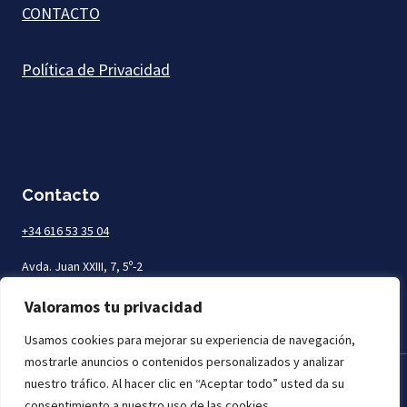
CONTACTO
Política de Privacidad
Contacto
+34 616 53 35 04
Avda. Juan XXIII, 7, 5º-2
Las Palmas de Gran Canaria
Valoramos tu privacidad
Usamos cookies para mejorar su experiencia de navegación,
mostrarle anuncios o contenidos personalizados y analizar
nuestro tráfico. Al hacer clic en “Aceptar todo” usted da su
Todos los derechos reservados. Mar Abogados © 2026
consentimiento a nuestro uso de las cookies.