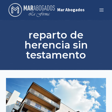
Saltar
Mar Abogados
al
contenido
reparto de
herencia sin
testamento