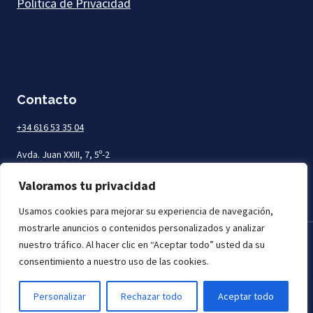
Política de Privacidad
Contacto
+34 616 53 35 04
Avda. Juan XXIII, 7, 5º-2
Las Palmas de Gran Canaria
Valoramos tu privacidad
Usamos cookies para mejorar su experiencia de navegación,
mostrarle anuncios o contenidos personalizados y analizar
nuestro tráfico. Al hacer clic en “Aceptar todo” usted da su
Todos los derechos reservados. Mar Abogados © 2026
consentimiento a nuestro uso de las cookies.
Personalizar
Rechazar todo
Aceptar todo