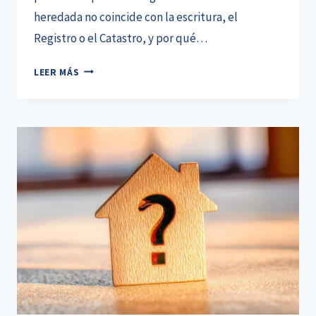
heredada no coincide con la escritura, el
Registro o el Catastro, y por qué…
PROBLEMAS
LEER MÁS
PARA
VENDER
UNA
CASA
HEREDADA:
QUÉ
OCURRE
SI
EL
INMUEBLE
NO
ESTÁ
REGULARIZADO