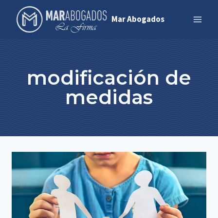
Saltar
Mar Abogados
al
contenido
modificación de
medidas