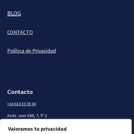
BLOG
CONTACTO
Política de Privacidad
Contacto
+34 616 53 35 04
Avda. Juan XXIII, 7, 5º-2
Las Palmas de Gran Canaria
Valoramos tu privacidad