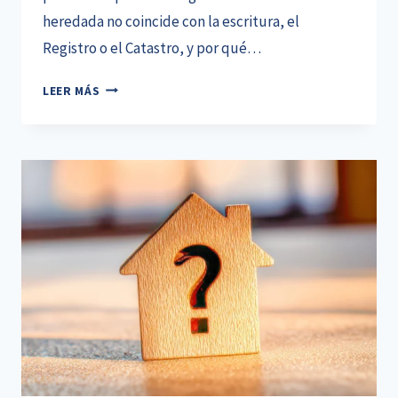
heredada no coincide con la escritura, el
Registro o el Catastro, y por qué…
PROBLEMAS
LEER MÁS
PARA
VENDER
UNA
CASA
HEREDADA:
QUÉ
OCURRE
SI
EL
INMUEBLE
NO
ESTÁ
REGULARIZADO