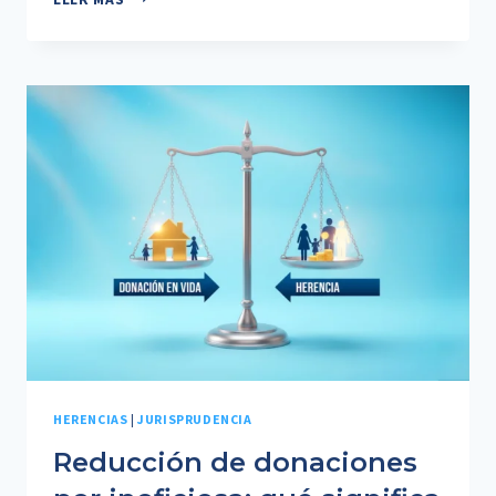
SIN
TESTAMENTO:
QUÉ
OCURRE
CUANDO
NO
HAY
ACUERDO
ENTRE
LOS
HEREDEROS
HERENCIAS
|
JURISPRUDENCIA
Reducción de donaciones