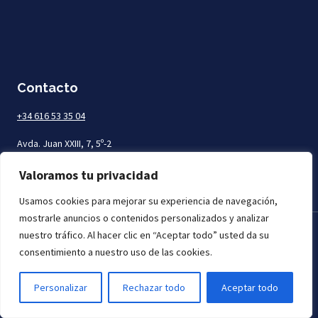
Contacto
+34 616 53 35 04
Avda. Juan XXIII, 7, 5º-2
Las Palmas de Gran Canaria
Valoramos tu privacidad
Usamos cookies para mejorar su experiencia de navegación,
mostrarle anuncios o contenidos personalizados y analizar
nuestro tráfico. Al hacer clic en “Aceptar todo” usted da su
Todos los derechos reservados. Mar Abogados © 2026
consentimiento a nuestro uso de las cookies.
Personalizar
Rechazar todo
Aceptar todo