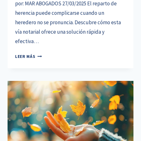
por: MAR ABOGADOS 27/03/2025 El reparto de
herencia puede complicarse cuando un
heredero no se pronuncia. Descubre cómo esta
vía notarial ofrece una solución rápida y
efectiva…
LA
LEER MÁS
SOLUCIÓN
NOTARIAL
PARA
AGILIZAR
EL
REPARTO
DE
HERENCIA
EN
SITUACIONES
COMPLEJAS