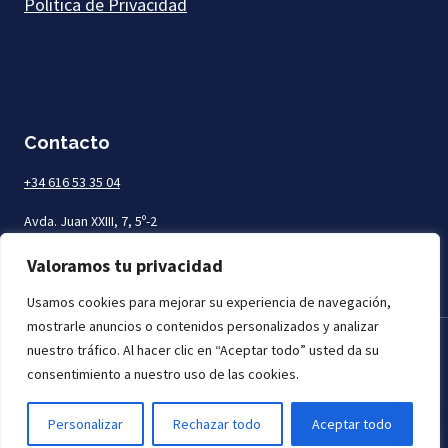
Política de Privacidad
Contacto
+34 616 53 35 04
Avda. Juan XXIII, 7, 5º-2
Las Palmas de Gran Canaria
Valoramos tu privacidad
Usamos cookies para mejorar su experiencia de navegación,
mostrarle anuncios o contenidos personalizados y analizar
nuestro tráfico. Al hacer clic en “Aceptar todo” usted da su
Todos los derechos reservados. Mar Abogados © 2026
consentimiento a nuestro uso de las cookies.
Personalizar
Rechazar todo
Aceptar todo