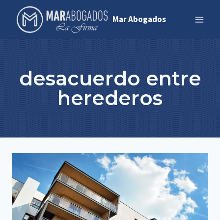
Saltar
Mar Abogados
al
contenido
desacuerdo entre
herederos