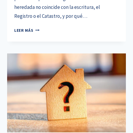
heredada no coincide con la escritura, el
Registro o el Catastro, y por qué…
PROBLEMAS
LEER MÁS
PARA
VENDER
UNA
CASA
HEREDADA:
QUÉ
OCURRE
SI
EL
INMUEBLE
NO
ESTÁ
REGULARIZADO