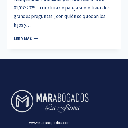
01/07/2025 La ruptura de pareja suele traer dos
grandes preguntas: ¿con quién se quedan los
hijos y…
USO
LEER MÁS
DE
LA
VIVIENDA
FAMILIAR
EN
CASOS
DE
CUSTODIA
COMPARTIDA:
CLAVES
PARA
NO
www.marabogados.com
PERDER