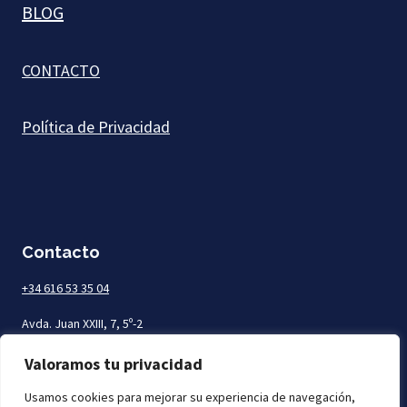
BLOG
CONTACTO
Política de Privacidad
Contacto
+34 616 53 35 04
Avda. Juan XXIII, 7, 5º-2
Las Palmas de Gran Canaria
Valoramos tu privacidad
Usamos cookies para mejorar su experiencia de navegación,