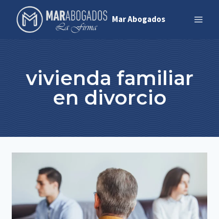
Saltar
Mar Abogados
al
contenido
vivienda familiar
en divorcio