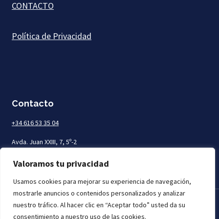
CONTACTO
Política de Privacidad
Contacto
+34 616 53 35 04
Avda. Juan XXIII, 7, 5º-2
Las Palmas de Gran Canaria
Valoramos tu privacidad
Usamos cookies para mejorar su experiencia de navegación,
mostrarle anuncios o contenidos personalizados y analizar
nuestro tráfico. Al hacer clic en “Aceptar todo” usted da su
Todos los derechos reservados. Mar Abogados © 2026
consentimiento a nuestro uso de las cookies.