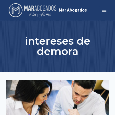
Saltar
Mar Abogados
al
contenido
intereses de
demora