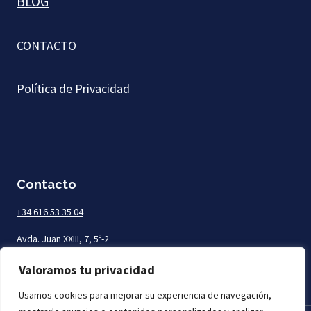
BLOG
CONTACTO
Política de Privacidad
Contacto
+34 616 53 35 04
Avda. Juan XXIII, 7, 5º-2
Las Palmas de Gran Canaria
Valoramos tu privacidad
Usamos cookies para mejorar su experiencia de navegación,