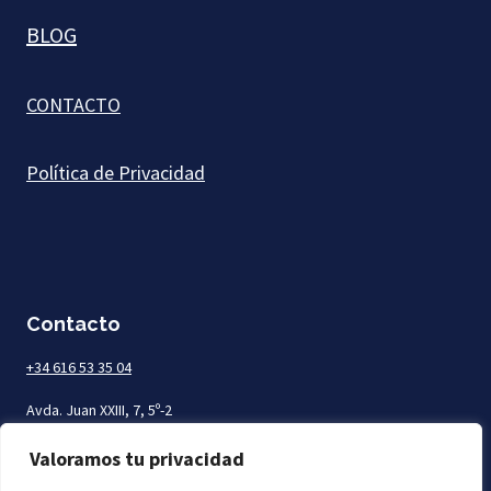
BLOG
CONTACTO
Política de Privacidad
Contacto
+34 616 53 35 04
Avda. Juan XXIII, 7, 5º-2
Las Palmas de Gran Canaria
Valoramos tu privacidad