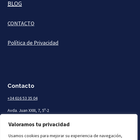
BLOG
CONTACTO
Política de Privacidad
Contacto
+34 616 53 35 04
Avda. Juan XXIII, 7, 5º-2
Las Palmas de Gran Canaria
Valoramos tu privacidad
Usamos cookies para mejorar su experiencia de navegación,