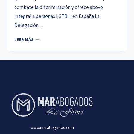
combate la discriminación y ofrece apoyo
integral a personas LGTBI+ en España La
Delegación…
TELÉFONO
LEER MÁS
028
SERVICIO
ARCOÍRIS:
UNA
LÍNEA
DE
ESPERANZA
PARA
LA
COMUNIDAD
LGTBI+
www.marabogados.com