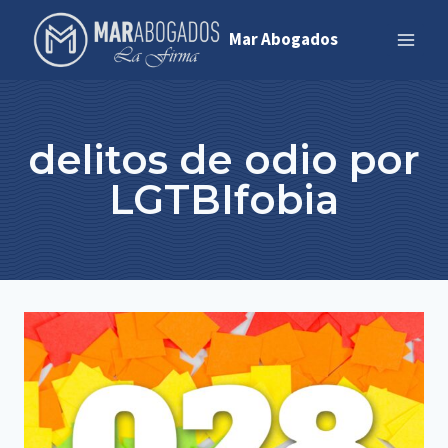
Saltar
Mar Abogados
al
contenido
delitos de odio por
LGTBIfobia