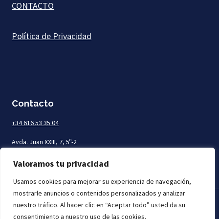
CONTACTO
Política de Privacidad
Contacto
+34 616 53 35 04
Avda. Juan XXIII, 7, 5º-2
Las Palmas de Gran Canaria
Valoramos tu privacidad
Usamos cookies para mejorar su experiencia de navegación,
mostrarle anuncios o contenidos personalizados y analizar
nuestro tráfico. Al hacer clic en “Aceptar todo” usted da su
Todos los derechos reservados. Mar Abogados © 2026
consentimiento a nuestro uso de las cookies.